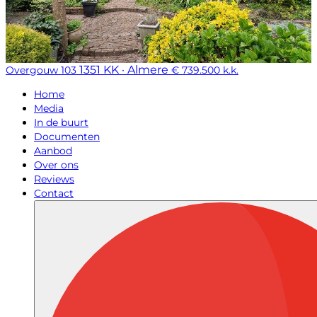
1351 KK · Almere
Overgouw 103
€ 739.500 k.k.
Home
Media
In de buurt
Documenten
Aanbod
Over ons
Reviews
Contact